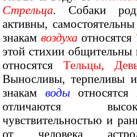
Стрельца
.
Собаки роди
активны, самостоятельны
знакам
воздуха
относятся
этой стихии общительны
относятся
Тельцы, Дев
Выносливы, терпеливы 
знакам
воды
относятся
отличаются высок
чувствительностью и ран
от человека астроло