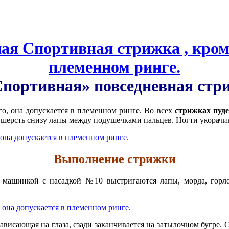
Спортивная»
повседневная
стр
го, она допускается в племенном ринге.
Во всех
стрижках
пуд
 шерсть снизу лапы между подушечками пальцев. Ногти укорач
Выполнение стрижки
машинкой с насадкой №10 выстригаются лапы, морда, горло 
исающая на глаза, сзади заканчивается на затылочном бугре. Ст