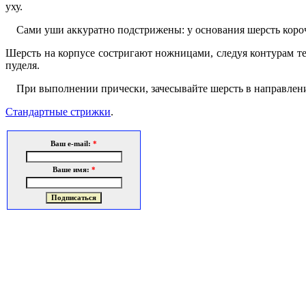
уху.
Сами уши аккуратно подстрижены: у основания шерсть короче,
Шерсть на корпусе состригают ножницами, следуя контурам те
пуделя.
При выполнении прически, зачесывайте шерсть в направлении 
Стандартные стрижки
.
Ваш e-mail:
*
Ваше имя:
*