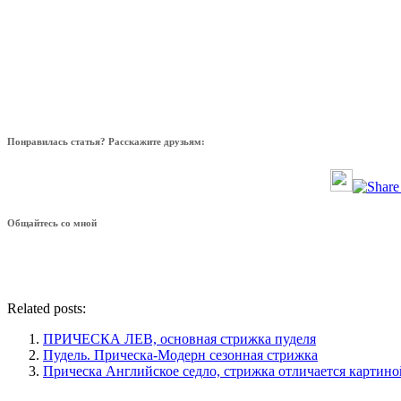
Понравилась статья? Расскажите друзьям:
Общайтесь со мной
Related posts:
ПРИЧЕСКА ЛЕВ, основная стрижка пуделя
Пудель. Прическа-Модерн сезонная стрижка
Прическа Английское седло, стрижка отличается картино