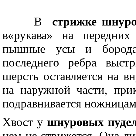
В
стрижке шнуро
в«рукава» на передних
пышные усы и борода.
последнего ребра выст
шерсть оставляется на в
на наружной части, пр
подравнивается ножница
Хвост у
шнуровых пуде
нем не стрижется. Она л